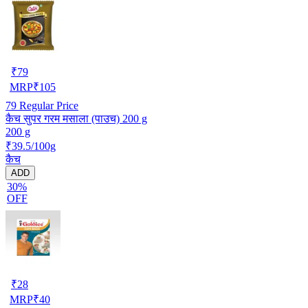
₹
79
MRP
₹
105
79
Regular Price
कैच सुपर गरम मसाला (पाउच) 200 g
200 g
₹39.5/100g
कैच
ADD
30%
OFF
₹
28
MRP
₹
40