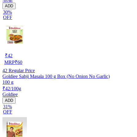
ADD
30%
OFF
₹
42
MRP
₹
60
42
Regular Price
Goldiee Sabji Masala 100 g Box (No Onion No Garlic)
100 g
₹42/100g
Goldiee
ADD
31%
OFF