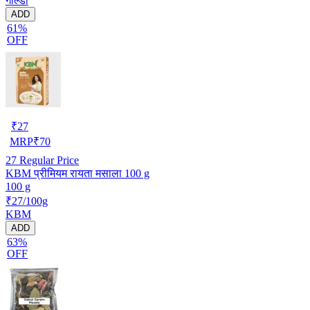
गोल्डी
ADD
61%
OFF
₹
27
MRP
₹
70
27
Regular Price
KBM प्रीमियम रायता मसाला 100 g
100 g
₹27/100g
KBM
ADD
63%
OFF