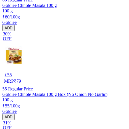
Goldiee Chhole Masala 100 g
100 g
₹60/100g
Goldiee
ADD
30%
OFF
₹
55
MRP
₹
79
55
Regular Price
Goldiee Chhole Masala 100 g Box (No Onion No Garlic)
100 g
₹55/100g
Goldiee
ADD
31%
OFF