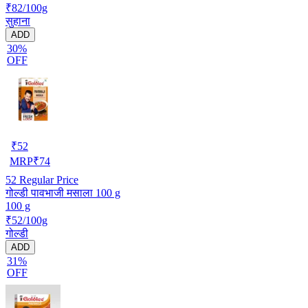
₹82/100g
सुहाना
ADD
30%
OFF
₹
52
MRP
₹
74
52
Regular Price
गोल्डी पावभाजी मसाला 100 g
100 g
₹52/100g
गोल्डी
ADD
31%
OFF