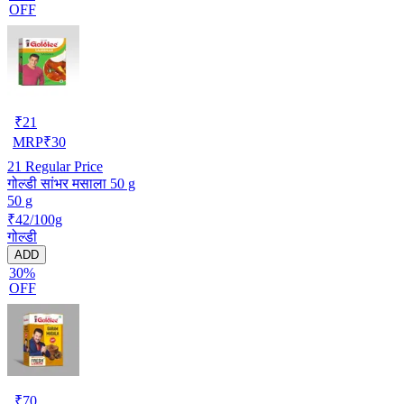
OFF
₹
21
MRP
₹
30
21
Regular Price
गोल्डी सांभर मसाला 50 g
50 g
₹42/100g
गोल्डी
ADD
30%
OFF
₹
70