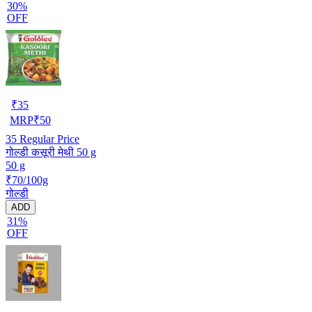
30%
OFF
₹
35
MRP
₹
50
35
Regular Price
गोल्डी कसूरी मेथी 50 g
50 g
₹70/100g
गोल्डी
ADD
31%
OFF