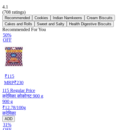
4.1
(
708
ratings)
Recommended
Cookies
Indian Namkeens
Cream Biscuits
Cakes and Rolls
Sweet and Salty
Health Digestive Biscuits
Recommended For You
50%
OFF
₹
115
MRP
₹
230
115
Regular Price
क्रेमिका कोकोनट 900 g
900 g
₹12.78/100g
क्रेमिका
ADD
31%
OFF