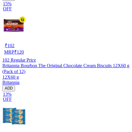
15%
OFF
₹
102
MRP
₹
120
102
Regular Price
Britannia Bourbon The Original Chocolate Cream Biscuits 12X60 g
(Pack of 12)
12X60 g
Britannia
ADD
13%
OFF