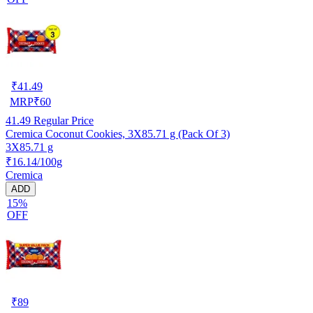
₹
41.49
MRP
₹
60
41.49
Regular Price
Cremica Coconut Cookies, 3X85.71 g (Pack Of 3)
3X85.71 g
₹16.14/100g
Cremica
ADD
15%
OFF
₹
89