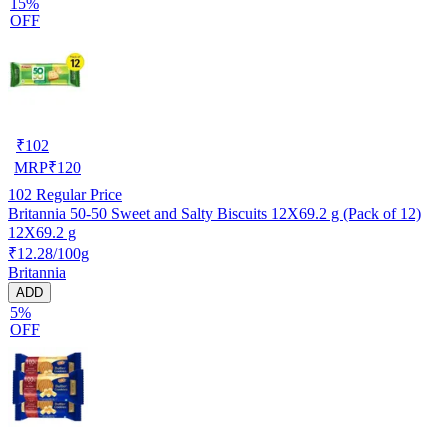
15%
OFF
₹
102
MRP
₹
120
102
Regular Price
Britannia 50-50 Sweet and Salty Biscuits 12X69.2 g (Pack of 12)
12X69.2 g
₹12.28/100g
Britannia
ADD
5%
OFF