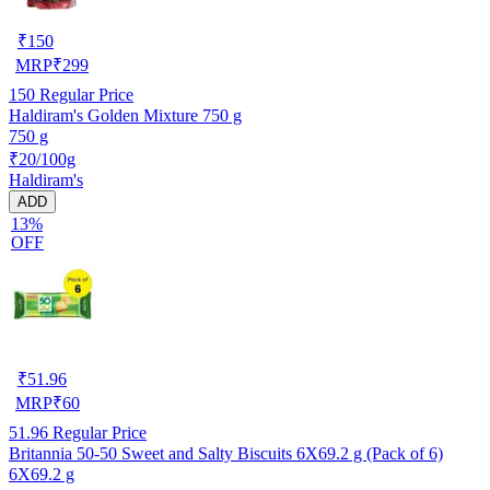
₹
150
MRP
₹
299
150
Regular Price
Haldiram's Golden Mixture 750 g
750 g
₹20/100g
Haldiram's
ADD
13%
OFF
₹
51.96
MRP
₹
60
51.96
Regular Price
Britannia 50-50 Sweet and Salty Biscuits 6X69.2 g (Pack of 6)
6X69.2 g