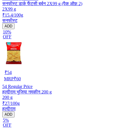
सनफीस्ट डार्क फैंटसी बर्बन 2X99 g (पैक ऑफ़ 2)
2X99 g
₹15.4/100g
सनफीस्ट
ADD
10%
OFF
₹
54
MRP
₹
60
54
Regular Price
हल्दीराम भुजिया नमकीन 200 g
200 g
₹27/100g
हल्दीराम
ADD
5%
OFF