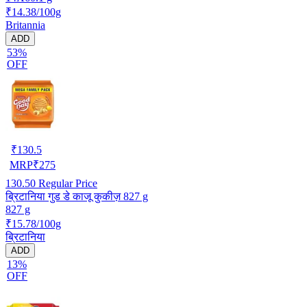
₹14.38/100g
Britannia
ADD
53%
OFF
₹
130.5
MRP
₹
275
130.50
Regular Price
ब्रिटानिया गुड डे काजू कुकीज़ 827 g
827 g
₹15.78/100g
ब्रिटानिया
ADD
13%
OFF