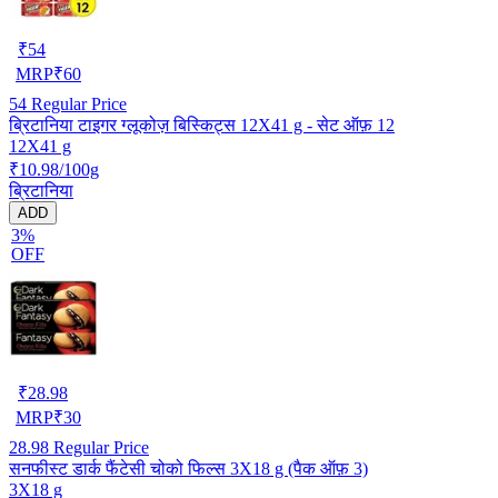
₹
54
MRP
₹
60
54
Regular Price
ब्रिटानिया टाइगर ग्लूकोज़ बिस्किट्स 12X41 g - सेट ऑफ़ 12
12X41 g
₹10.98/100g
ब्रिटानिया
ADD
3%
OFF
₹
28.98
MRP
₹
30
28.98
Regular Price
सनफीस्ट डार्क फैंटेसी चोको फिल्स 3X18 g (पैक ऑफ़ 3)
3X18 g