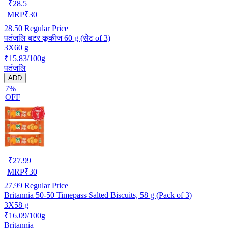
₹
28.5
MRP
₹
30
28.50
Regular Price
पतंजलि बटर कूकीज 60 g (सेट of 3)
3X60 g
₹15.83/100g
पतंजलि
ADD
7%
OFF
₹
27.99
MRP
₹
30
27.99
Regular Price
Britannia 50-50 Timepass Salted Biscuits, 58 g (Pack of 3)
3X58 g
₹16.09/100g
Britannia