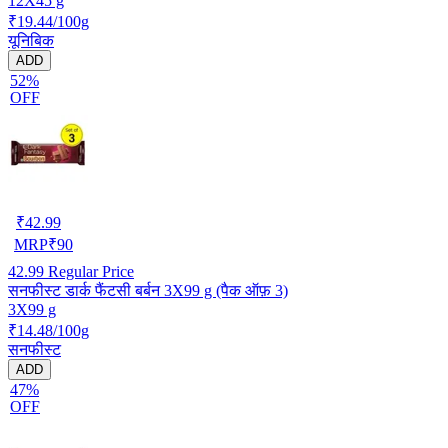
12X45 g
₹19.44/100g
यूनिबिक
ADD
52%
OFF
₹
42.99
MRP
₹
90
42.99
Regular Price
सनफीस्ट डार्क फैंटसी बर्बन 3X99 g (पैक ऑफ़ 3)
3X99 g
₹14.48/100g
सनफीस्ट
ADD
47%
OFF