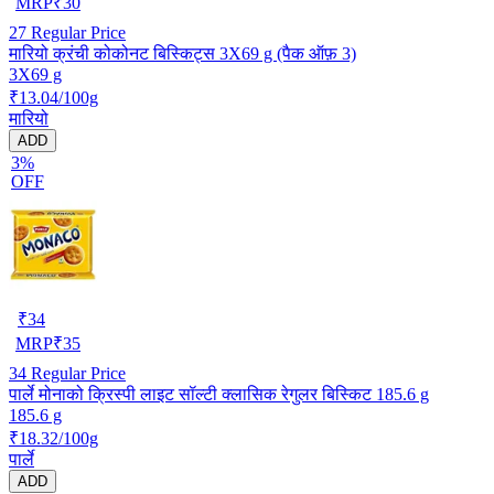
MRP
₹
30
27
Regular Price
मारियो क्रंची कोकोनट बिस्किट्स 3X69 g (पैक ऑफ़ 3)
3X69 g
₹13.04/100g
मारियो
ADD
3%
OFF
₹
34
MRP
₹
35
34
Regular Price
पार्ले मोनाको क्रिस्पी लाइट सॉल्टी क्लासिक रेगुलर बिस्किट 185.6 g
185.6 g
₹18.32/100g
पार्ले
ADD