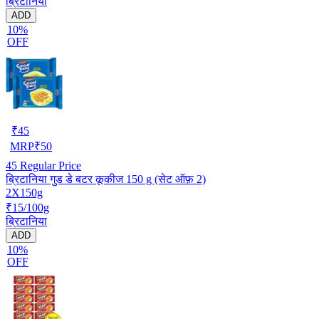
ब्रिटानिया
ADD
10%
OFF
₹
45
MRP
₹
50
45
Regular Price
ब्रिटानिया गुड डे बटर कूकीज 150 g (सेट ऑफ़ 2)
2X150g
₹15/100g
ब्रिटानिया
ADD
10%
OFF